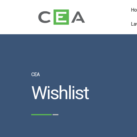
H
La
CEA
Wishlist