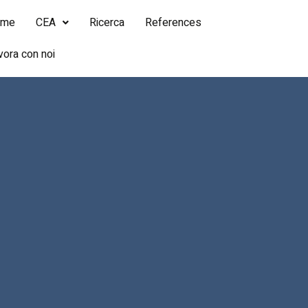
ome
CEA
Ricerca
References
vora con noi