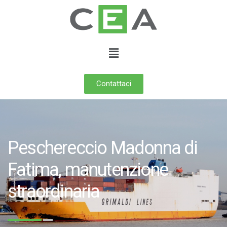
Contattaci
Peschereccio Madonna di
Fatima, manutenzione
straordinaria